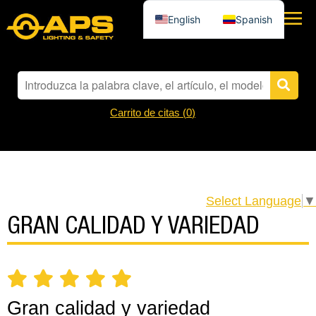
English
Spanish
Carrito de citas (
0
)
Select Language
▼
GRAN CALIDAD Y VARIEDAD
Gran calidad y variedad