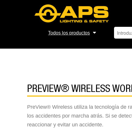
Todos los productos
PREVIEW® WIRELESS WOR
PreView® Wireless utiliza la tecnología de r
los accidentes por marcha atrás. Si se detect
reaccionar y evitar un accidente.