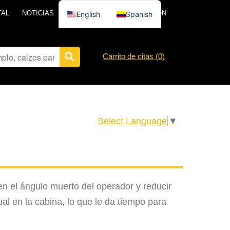
TAL
NOTICIAS
PÓNGASE EN CONTACTO CON
English
Spanish
Carrito de citas (
0
)
Select Language
▼
en el ángulo muerto del operador y reducir
ual en la cabina, lo que le da tiempo para