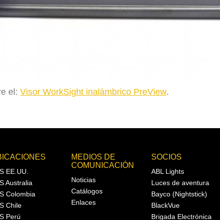
e el:
Visor WorkSight inalámbrico PreView
.
BICACIONES
MEDIOS DE
SOCIOS
COMUNICACIÓN
S EE.UU.
ABL Lights
Noticias
S Australia
Luces de aventura
Catálogos
S Colombia
Bayco (Nightstick)
Enlaces
S Chile
BlackVue
S Perú
Brigada Electrónica