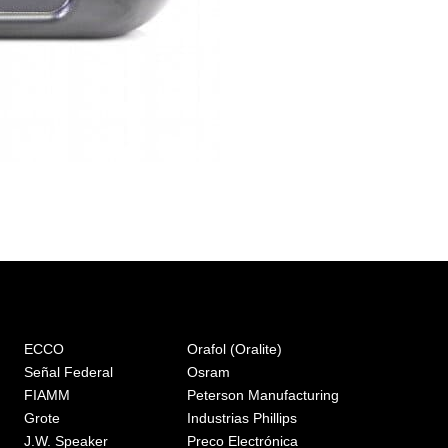
ECCO
Orafol (Oralite)
Señal Federal
Osram
FIAMM
Peterson Manufacturing
Grote
Industrias Phillips
J.W. Speaker
Preco Electrónica