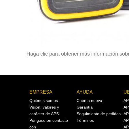
Haga clic para obtener más información sobr
EMPRESA
AYUDA
U
Quiénes somos
Cuenta nueva
AP
Visión, valores y
Garantía
AP
carácter de APS
Seguimiento de pedidos
AP
Póngase en contacto
Términos
AP
con
AP