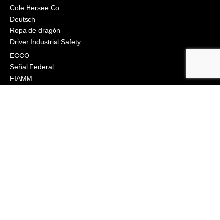
Cole Hersee Co.
Deutsch
Ropa de dragón
Driver Industrial Safety
ECCO
Señal Federal
FIAMM
Grote
J.W. Speaker
Klixon
Littelfuse
Ingeniería Macs
Narva
Orafol (Oralite)
Osram
Peterson Manufacturing
Industrias Phillips
Preco Electrónica
Engranaje True North