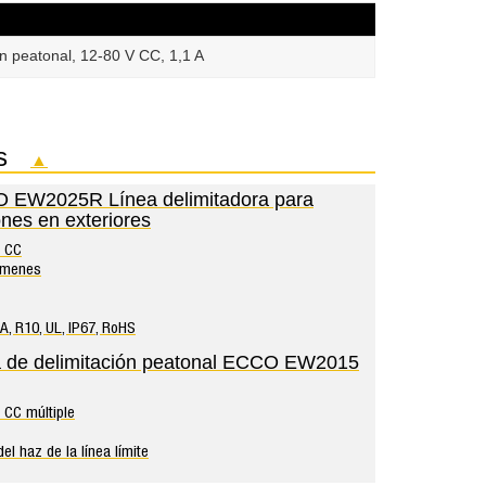
 peatonal, 12-80 V CC, 1,1 A
dos
▲
 EW2025R Línea delimitadora para
nes en exteriores
V CC
úmenes
A, R10, UL, IP67, RoHS
a de delimitación peatonal ECCO EW2015
 CC múltiple
el haz de la línea límite