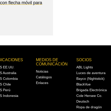
n flecha móvil para
BICACIONES
MEDIOS DE
SOCIOS
COMUNICACIÓN
S EE.UU.
ABL Lights
Noticias
S Australia
Luces de aventura
Catálogos
S Colombia
Bayco (Nightstick)
Enlaces
S Chile
BlackVue
S Perú
Brigada Electrónica
S Indonesia
Cole Hersee Co.
Deutsch
Ropa de dragón