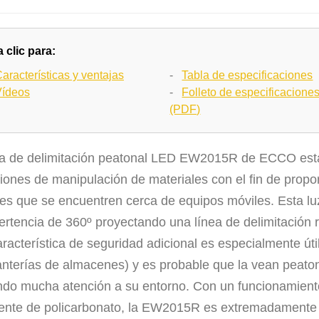
 clic para:
aracterísticas y ventajas
-
Tabla de especificaciones
Vídeos
-
Folleto de especificacione
(PDF)
ea de delimitación peatonal LED EW2015R de ECCO est
iones de manipulación de materiales con el fin de propor
es que se encuentren cerca de equipos móviles. Esta l
rtencia de 360º proyectando una línea de delimitación r
aracterística de seguridad adicional es especialmente út
anterías de almacenes) y es probable que la vean peaton
ndo mucha atención a su entorno. Con un funcionamient
lente de policarbonato, la EW2015R es extremadamente r