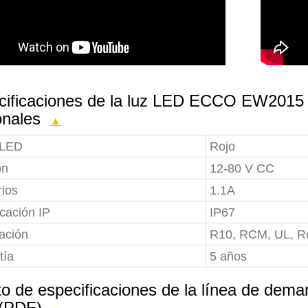
cificaciones de la luz LED ECCO EW2015 p
onales
▲
 LED
Rojo
ón
12-80 V CC
ios
1.1A
icación IP
IP67
ación
R10, RCM, UL, 
tía
5 años
eto de especificaciones de la línea de d
 (PDF)