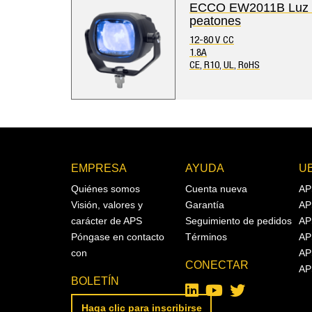
ECCO EW2011B Luz co
peatones
12-80 V CC
1.8A
CE, R10, UL, RoHS
EMPRESA
AYUDA
U
Quiénes somos
Cuenta nueva
AP
Visión, valores y
Garantía
AP
carácter de APS
Seguimiento de pedidos
AP
Póngase en contacto
Términos
AP
con
AP
CONECTAR
AP
BOLETÍN
Haga clic para inscribirse