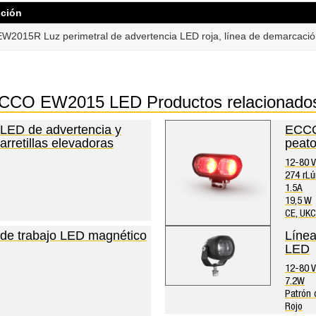
pción
2015R Luz perimetral de advertencia LED roja, línea de demarcación
l ECCO EW2015 LED Productos relaciona
ED de advertencia y
ECCO
rretillas elevadoras
peato
12-80 
274 rL
1.5A
19,5 W
CE, UKC
e trabajo LED magnético
Líne
LED
12-80 V
7.2W
Patrón d
Rojo