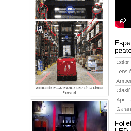
Espe
peat
Color
Tensi
Amper
Aplicación ECCO EW2015 LED Línea Límite
Clasif
Peatonal
Aprob
Garan
Foll
LED