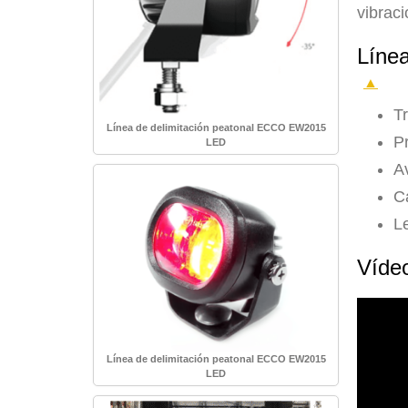
vibraci
Líne
▲
T
Línea de delimitación peatonal ECCO EW2015
Pr
LED
A
C
L
Víde
Línea de delimitación peatonal ECCO EW2015
LED