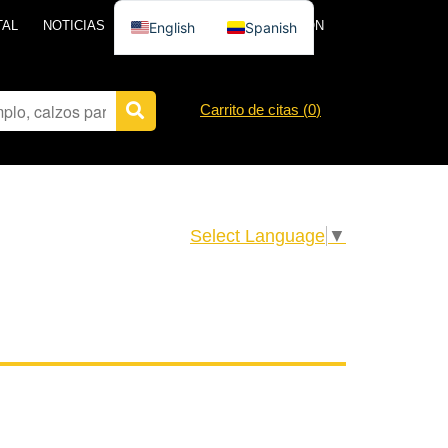
TAL
NOTICIAS
PÓNGASE EN CONTACTO CON
English
Spanish
Carrito de citas (
0
)
Select Language
▼