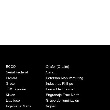
ECCO
Orafol (Oralite)
Señal Federal
Osram
FIAMM
Peterson Manufacturing
Grote
Industrias Phillips
J.W. Speaker
Preco Electrónica
Klixon
Engranaje True North
Littelfuse
Grupo de iluminación
Ingeniería Macs
Vignal