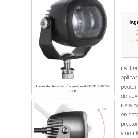
Haga
-
C
-
La lín
aplicac
peaton
Línea de delimitación peatonal ECCO EW2015
LED
de adve
Esta c
en est
presta
y una 