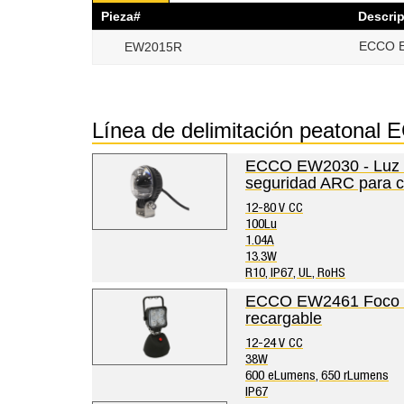
Pieza#
Descri
ECCO EW
EW2015R
Línea de delimitación peatona
ECCO EW2030 - Luz L
seguridad ARC para ca
12-80 V CC
100Lu
1.04A
13.3W
R10, IP67, UL, RoHS
ECCO EW2461 Foco d
recargable
12-24 V CC
38W
600 eLumens, 650 rLumens
IP67