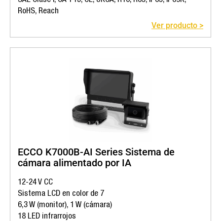
SAE Clase I, CA T13, CE, UKCA, R10, R65, IP65, IP69K,
RoHS, Reach
Ver producto >
ECCO K7000B-AI Series Sistema de
cámara alimentado por IA
12-24 V CC
Sistema LCD en color de 7
6,3 W (monitor), 1 W (cámara)
18 LED infrarrojos