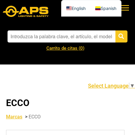
English
Spanish
Carrito de citas (
0
)
Select Language
▼
ECCO
Marcas
>
ECCO