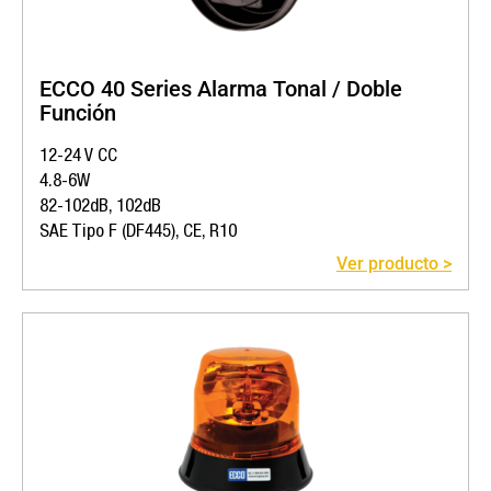
ECCO 40 Series Alarma Tonal / Doble
Función
12-24 V CC
4.8-6W
82-102dB, 102dB
SAE Tipo F (DF445), CE, R10
Ver producto >