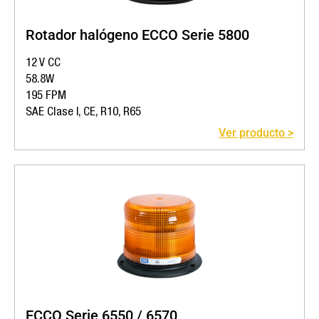
Rotador halógeno ECCO Serie 5800
12 V CC
58.8W
195 FPM
SAE Clase I, CE, R10, R65
Ver producto >
ECCO Serie 6550 / 6570