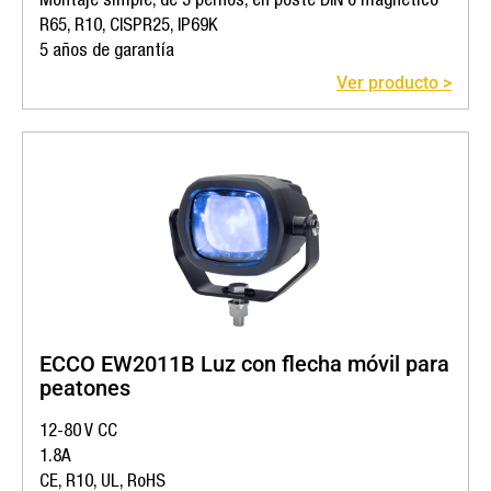
Montaje simple, de 3 pernos, en poste DIN o magnético
R65, R10, CISPR25, IP69K
5 años de garantía
Ver producto >
ECCO EW2011B Luz con flecha móvil para
peatones
12-80 V CC
1.8A
CE, R10, UL, RoHS