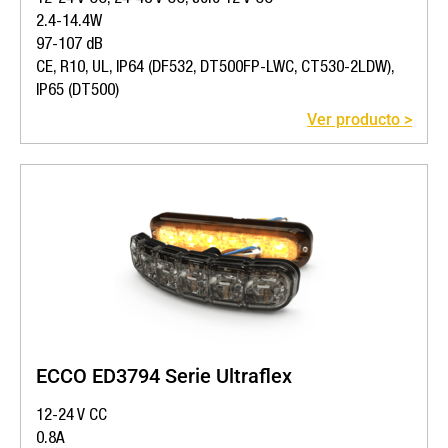
2.4-14.4W
97-107 dB
CE, R10, UL, IP64 (DF532, DT500FP-LWC, CT530-2LDW),
IP65 (DT500)
Ver producto >
ECCO ED3794 Serie Ultraflex
12-24 V CC
0.8A