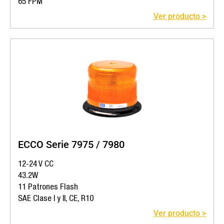
65 FPM
Ver producto >
ECCO Serie 7975 / 7980
12-24 V CC
43.2W
11 Patrones Flash
SAE Clase I y II, CE, R10
Ver producto >