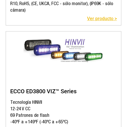
R10, RoHS, (CE, UKCA, FCC - sólo monitor), (IP69K - sólo
cámara)
Ver producto >
ECCO ED3800 VIZ™ Series
Tecnología HINVII
12-24 V CC
69 Patrones de flash
-40ºF a +149ºF (-40ºC a +65ºC)