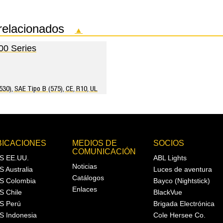
 relacionados
▲
00 Series
530), SAE Tipo B (575), CE, R10, UL
BICACIONES
MEDIOS DE
SOCIOS
COMUNICACIÓN
S EE.UU.
ABL Lights
Noticias
S Australia
Luces de aventura
Catálogos
S Colombia
Bayco (Nightstick)
Enlaces
S Chile
BlackVue
S Perú
Brigada Electrónica
S Indonesia
Cole Hersee Co.