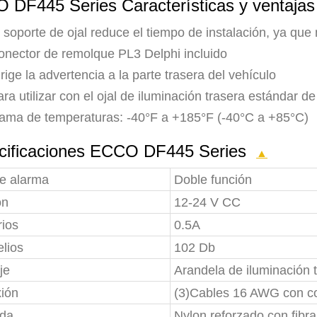
 DF445 Series Características y ventaja
 soporte de ojal reduce el tiempo de instalación, ya que
onector de remolque PL3 Delphi incluido
rige la advertencia a la parte trasera del vehículo
ra utilizar con el ojal de iluminación trasera estándar d
ama de temperaturas: -40°F a +185°F (-40°C a +85°C)
cificaciones ECCO DF445 Series
▲
de alarma
Doble función
ón
12-24 V CC
ios
0.5A
lios
102 Db
je
Arandela de iluminación 
ión
(3)Cables 16 AWG con c
nda
Nylon reforzado con fibra