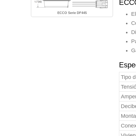
ECCO
ECCO Serie DF445
El
C
Di
Pa
G
Espe
Tipo 
Tensi
Amper
Decibe
Monta
Conex
Vivie