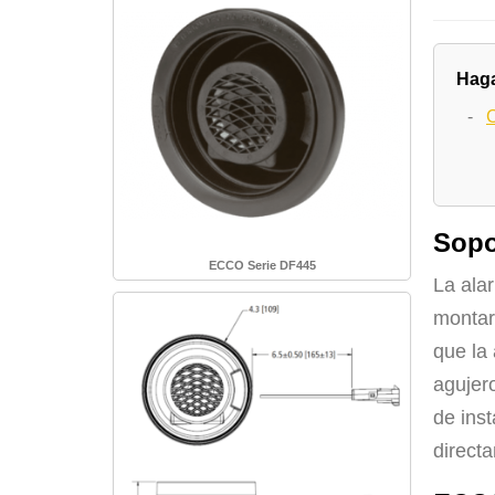
Haga
-
C
Sopo
ECCO Serie DF445
La ala
montarl
que la
agujero
de ins
directa