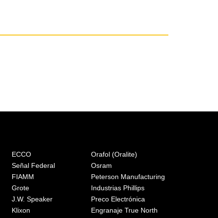
ECCO
Orafol (Oralite)
Señal Federal
Osram
FIAMM
Peterson Manufacturing
Grote
Industrias Phillips
J.W. Speaker
Preco Electrónica
Klixon
Engranaje True North