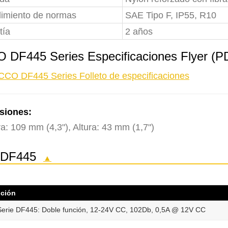
imiento de normas
SAE Tipo F, IP55, R10
tía
2 años
 DF445 Series Especificaciones Flyer (
CCO DF445 Series Folleto de especificaciones
siones:
a: 109 mm (4,3"), Altura: 43 mm (1,7")
e DF445
▲
pción
rie DF445: Doble función, 12-24V CC, 102Db, 0,5A @ 12V CC