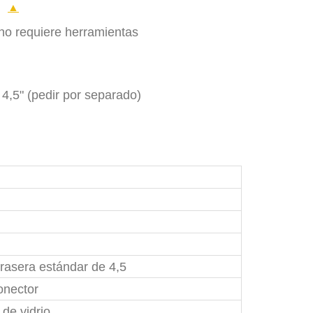
s
▲
 no requiere herramientas
e 4,5" (pedir por separado)
trasera estándar de 4,5
onector
 de vidrio