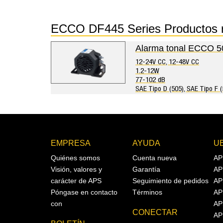
ECCO DF445 Series Productos
Alarma tonal ECCO 5
12-24V CC, 12-48V CC
1.2-12W
77-102 dB
SAE Tipo D (505), SAE Tipo F (
EMPRESA
AYUDA
U
Quiénes somos
Cuenta nueva
AP
Visión, valores y
Garantía
AP
carácter de APS
Seguimiento de pedidos
AP
Póngase en contacto
Términos
AP
con
AP
CONECTAR
AP