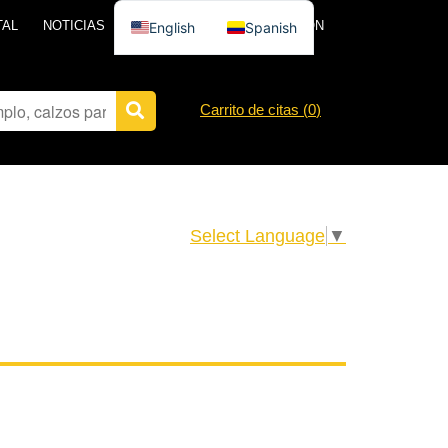
TAL
NOTICIAS
PÓNGASE EN CONTACTO CON
English
Spanish
Carrito de citas (
0
)
Select Language
▼