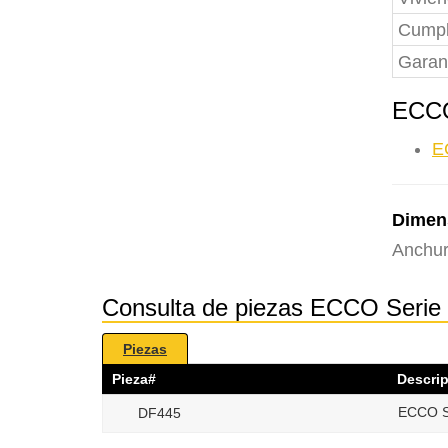
Cumpl
Garan
ECCO
E
Dimen
Anchur
Consulta de piezas ECCO Seri
Piezas
Pieza#
Descri
ECCO Se
DF445