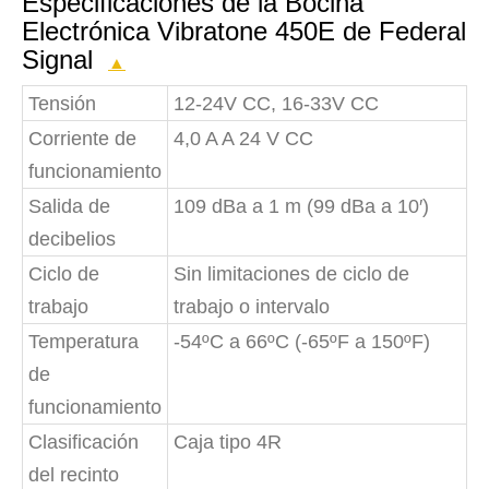
Especificaciones de la Bocina
Electrónica Vibratone 450E de Federal
Signal
▲
Tensión
12-24V CC, 16-33V CC
Corriente de
4,0 A A 24 V CC
funcionamiento
Salida de
109 dBa a 1 m (99 dBa a 10′)
decibelios
Ciclo de
Sin limitaciones de ciclo de
trabajo
trabajo o intervalo
Temperatura
-54ºC a 66ºC (-65ºF a 150ºF)
de
funcionamiento
Clasificación
Caja tipo 4R
del recinto