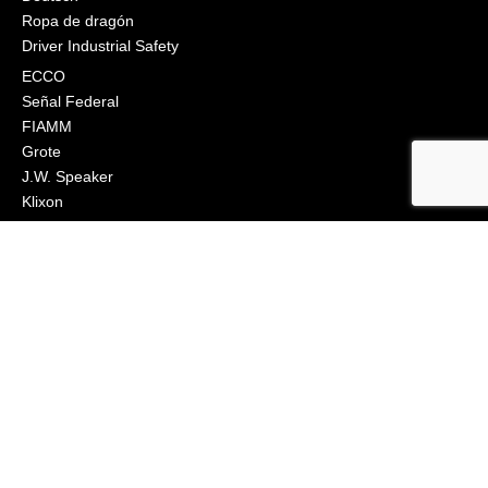
Ropa de dragón
Driver Industrial Safety
ECCO
Señal Federal
FIAMM
Grote
J.W. Speaker
Klixon
Littelfuse
Ingeniería Macs
Narva
Orafol (Oralite)
Osram
Peterson Manufacturing
Industrias Phillips
Preco Electrónica
Engranaje True North
Grupo de iluminación Vignal
Visión X