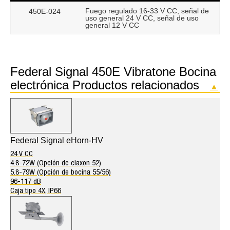
Fuego regulado 16-33 V CC, señal de
450E-024
uso general 24 V CC, señal de uso
general 12 V CC
Federal Signal 450E Vibratone Bocina
electrónica Productos relacionados
▲
Federal Signal eHorn-HV
24 V CC
4.8-72W (Opción de claxon 52)
5.8-79W (Opción de bocina 55/56)
96-117 dB
Caja tipo 4X, IP66