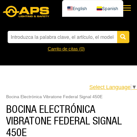
English
Spanish
Carrito de citas (
0
)
Select Language
▼
Bocina Electrónica Vibratone Federal Signal 450E
BOCINA ELECTRÓNICA
VIBRATONE FEDERAL SIGNAL
450E