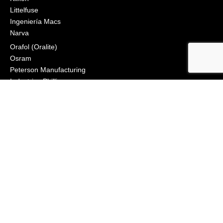
Littelfuse
Ingeniería Macs
Narva
Orafol (Oralite)
Osram
Peterson Manufacturing
Industrias Phillips
Preco Electrónica
Engranaje True North
Grupo de iluminación Vignal
Visión X
ZoneSafe
2021, APS Lighting & Safety. Todos los derechos reservados
BOLETÍN
CONECTAR
Haga clic para inscribirse